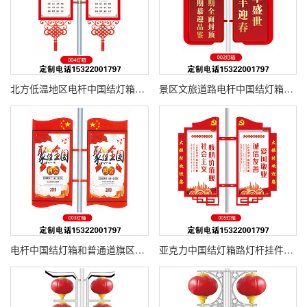
北方低温地区电杆中国结灯箱怎么选耐低温 PC 面板防冻裂防水电源抗严寒路灯杆悬挂发光中国结灯箱冬季风雪环境稳定运行工程采购选材指南
景区文旅道路电杆中国结灯箱定制旅游街区路灯杆发光中国结宣传灯箱融合地方文旅元素红金国风造型抱箍安装简单打造夜景打卡景观道路
电杆中国结灯箱和普通道旗区别在哪发光灯箱夜间可视效果强白天中国结造型美观夜晚 LED 发光适合需要夜间宣传展示的市政道路亮化工程项目
亚克力中国结灯箱路灯杆挂件高透光度抗紫外线户外日晒雨淋不易发黄开裂电杆抱箍式悬挂节日亮化公益宣传二合一多种尺寸 1.2 米 1.5 米 2 米可选