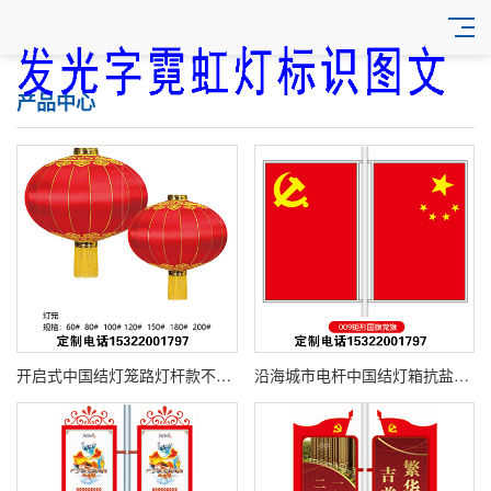
产品中心
开启式中国结灯笼路灯杆款不用拆卸整红灯笼就可以更换宣传画面电杆抱箍固定市政公益标语更新频繁项目首选更换海报省时省力提升工作效率
沿海城市电杆中国结灯箱抗盐雾版本不锈钢支架防海风腐蚀路灯杆双面发光中国结灯箱海边城区道路亮化特殊防腐工艺延长户外产品使用寿命